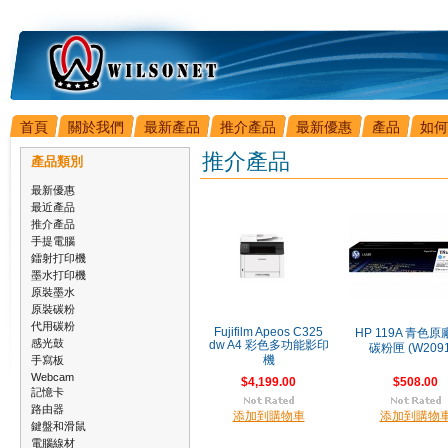
首頁
關於我們
最新產品
推介產品
最新優惠
產品
如何
推介產品
產品類別
最新優惠
最近產品
推介產品
手提電腦
鐳射打印機
墨水打印機
原裝墨水
原裝碳粉
代用碳粉
Fujifilm Apeos C325
HP 119A 青色
感光鼓
dw A4 彩色多功能影印
碳粉匣 (W2091
手寫板
機
Webcam
$4,199.00
$508.00
記憶卡
路由器
添加到購物車
添加到購物
鍵盤和滑鼠
電腦線材