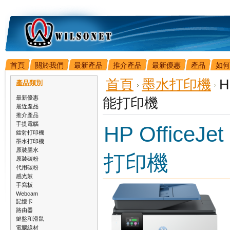
首頁
關於我們
最新產品
推介產品
最新優惠
產品
如何
首頁
墨水打印機
H
產品類別
最新優惠
能打印機
最近產品
推介產品
手提電腦
HP OfficeJe
鐳射打印機
墨水打印機
原裝墨水
打印機
原裝碳粉
代用碳粉
感光鼓
手寫板
Webcam
記憶卡
路由器
鍵盤和滑鼠
電腦線材