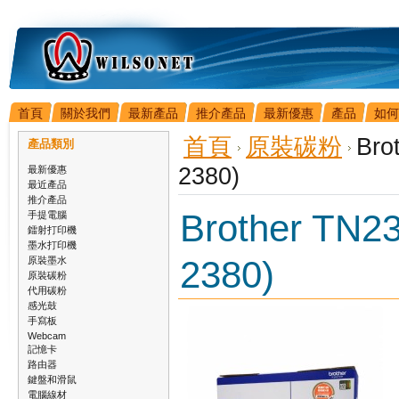
首頁
關於我們
最新產品
推介產品
最新優惠
產品
如何
首頁
原裝碳粉
Bro
產品類別
2380)
最新優惠
最近產品
推介產品
Brother TN
手提電腦
鐳射打印機
墨水打印機
2380)
原裝墨水
原裝碳粉
代用碳粉
感光鼓
手寫板
Webcam
記憶卡
路由器
鍵盤和滑鼠
電腦線材