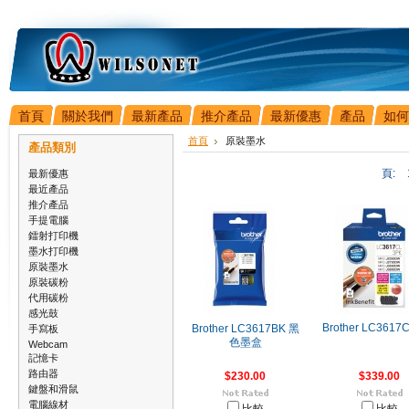
首頁
關於我們
最新產品
推介產品
最新優惠
產品
如何
首頁
原裝墨水
產品類別
頁:
最新優惠
最近產品
推介產品
手提電腦
鐳射打印機
墨水打印機
原裝墨水
原裝碳粉
代用碳粉
感光鼓
Brother LC3617
手寫板
Brother LC3617BK 黑
色墨盒
Webcam
記憶卡
路由器
$230.00
$339.00
鍵盤和滑鼠
電腦線材